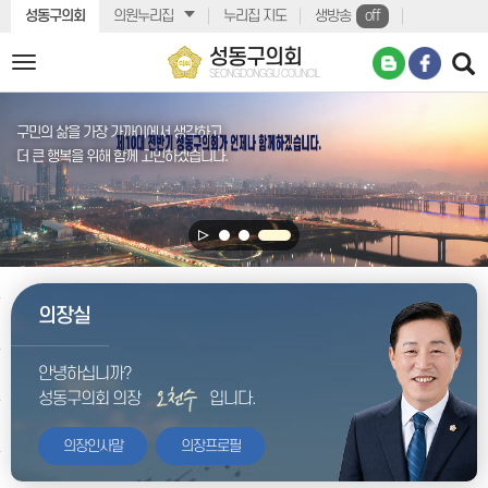
본문바로가기
성동구의회
의원누리집
누리집 지도
생방송
off
성동구의회
전
SEONGDONGGU COUNCIL
체
메
뉴
구민의 삶을 가장 가까이에서 생각하고,
더 큰 행복을 위해 함께 고민하겠습니다.
의장실
안녕하십니까?
성동구의회
의장
입니다.
의장인사말
의장프로필