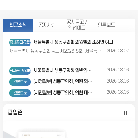
공시공고 /
최근소식
공지사항
언론보도
입법예고
서울특별시 성동구의회 의원발의 조례안 예고
공시공고/입법예고
2026.08.07
서울특별시 성동구의회 공고 제2026-8호 서울특별시 성동구의회 의원발의 조례안 예고 지방자치법 제77조에 따라 서울특별시 성동구의회에서 심사할 의원발의 조례안을 다음과 같이 예고합니다. 2026년 8월 7일 서울특별시 성동구의회 의장 ○ 조례안 예고 내역 연번 조 례 명 발의의원 1 서울특별시 성동구청사 시설물 관리 조례 일부개정조례안 양옥희 2 서울특별시 성동구 스포츠클럽 육성 및 지원에 관한 조례 일부개정조례안 정교진 ※ 조례안: 따로붙임 참조 ○ 의견제출 위 조례안에 대하여 의견이 있는 법인ㆍ단체 또는 개인은 2026년 8월 12일까지 다음 사항을 기재한 의견을 작성하여 서울특별시 성동구의회 의장에게 제출하여 주시기 바랍니다. 가. 입법예고 사항에 대한 의견(찬ㆍ반 여부 및 그 사유) 나. 성명 (법인․단체의 경우에는 법인명 또는 단체명과 그 대표자 성명), 주소 및 전화번호 다. 보내실 곳 : 서울시 성동구 고산자로 266(행당동) 서울특별시 성동구의회 ※ 문의전화: 02-2286-6460~2 (의회사무국 의사팀)
2026.08.06
서울특별시 성동구의회 일반임기제공무원(정책지원관) 최종합격자 명단
공시공고/입법예고
2026.08.03
[시정일보] 성동구의회, 의원 역량강화 교육 2차 과정 운영... 실무 역량 한층 강화
언론보도
2026.08.03
[시민일보] 성동구의회, 의원 대상 역량강화 교육 펼쳐
언론보도
팝업존