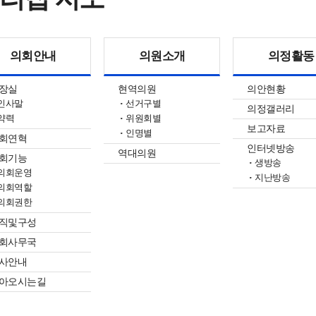
의회안내
의원소개
의정활동
장실
현역의원
의안현황
인사말
선거구별
의정갤러리
약력
위원회별
보고자료
인명별
회연혁
인터넷방송
역대의원
회기능
생방송
의회운영
지난방송
의회역할
의회권한
직및구성
회사무국
사안내
아오시는길