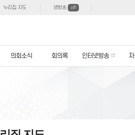
누리집 지도
생방송
off
의회소식
회의록
인터넷방송
자
리집 지도