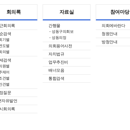
회의록
자료실
참여마당
근회의록
간행물
의회에바란다
성동구의회보
순검색
청원안내
성동의정
회기별
방청안내
의회용어사전
연도별
회의별
자치법규
세검색
업무추진비
의원별
배너모음
주제어
통합검색
조건별
안건별
정질문
분자유발언
시회의록