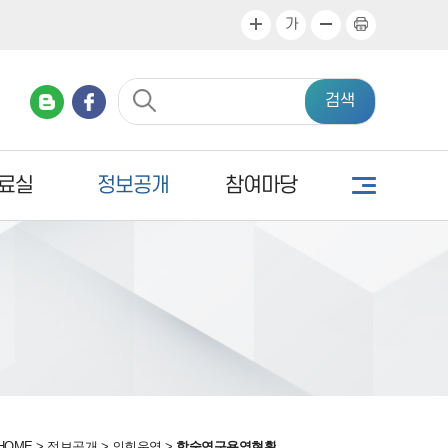
가
검색
료실
정보공개
참여마당
HOME
>
정보공개
>
의회운영
>
학술연구용역현황