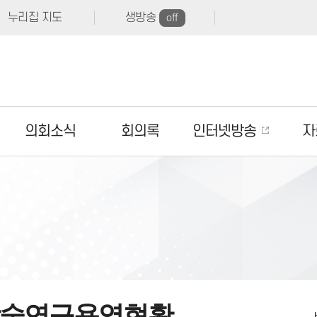
누리집 지도
생방송
off
의회소식
회의록
인터넷방송
자
술연구용역현황