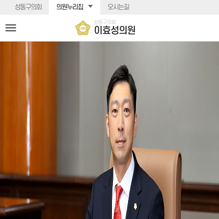
본문바로가기
성동구의회
의원누리집
오시는길
성동구의회
전
이효성의원
체
메
뉴