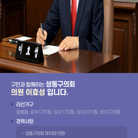
성동구의회
구민과 함께하는
의원 이효성
입니다.
라선거구
응봉동, 성수1가1동, 성수1가2동, 성수2가1동, 성수2가3동
경력사항
성동구의회 제10대 의원