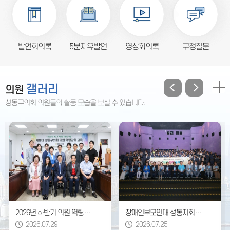
발언회의록
5분자유발언
영상회의록
구정질문
갤러리
의원
성동구의회 의원들의 활동 모습을 보실 수 있습니다.
2026년 하반기 의원 역량강화 교육
장애인부모연대 성동지회 영화 관람
2026.07.29
2026.07.25