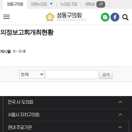
본문바로가기
성동구의회
의원누리집
누리집 지도
생방송
off
성동구의회
전
SEONGDONGGU COUNCIL
체
메
의정보고회개최현황
뉴
게시물
:
0 ~ 0
/
0
전국 시·도의회
서울시 자치구의회
관내 주요기관