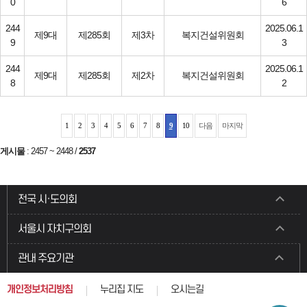
0
6
244
2025.06.1
제9대
제285회
제3차
복지건설위원회
9
3
244
2025.06.1
제9대
제285회
제2차
복지건설위원회
8
2
1
2
3
4
5
6
7
8
9
10
다음
마지막
게시물
:
2457 ~ 2448
/
2537
전국 시·도의회
서울시 자치구의회
관내 주요기관
개인정보처리방침
누리집 지도
오시는길