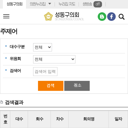
본문바로가기
성동구의회
의원누리집
누리집 지도
생방송
off
성동구의회
전
SEONGDONGGU COUNCIL
체
메
주제어
뉴
대수구분
위원회
검색어
검색결과
번
대수
회수
차수
회의명
일자
호