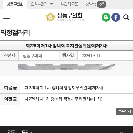
본문바로가기
성동구의회
의원누리집
누리집 지도
생방송
off
성동구의회
전
SEONGDONGGU COUNCIL
체
메
의정갤러리
뉴
제279회 제1차 정례회 복지건설위원회(제2차)
작성자
행사일
성동구의회
2024-06-11
다음 글
제279회 제 1차 정례회 행정재무위원회(제2차)
이전 글
제279회 제1차 정례회 행정재무위원회(제1차)
전국 시·도의회