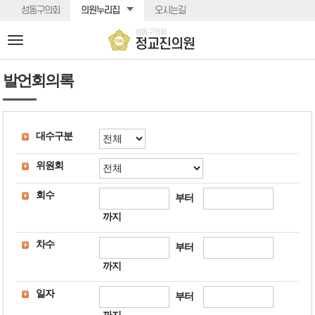
본문바로가기
성동구의회
의원누리집
오시는길
성동구의회
전
정교진의원
체
메
발언회의록
뉴
대수구분
위원회
회수
부터
까지
차수
부터
까지
일자
부터
까지