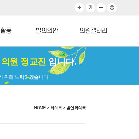
가
정활동
발의의안
의원갤러리
회
의원 정교진
입니다.
기 위해 노력하겠습니다.
HOME
>
회의록
>
발언회의록