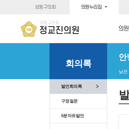
본문바로가기
성동구의회
의원누리집
성동구의회
의원
정교진의원
안
회의록
낮은
발언회의록
구정질문
5분자유발언