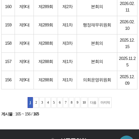
2026.02.
160
제9대
제289회
제2차
본회의
11
2026.02.
159
제9대
제289회
제1차
행정재무위원회
10
2025.12.
158
제9대
제288회
제3차
본회의
15
2025.11.2
157
제9대
제288회
제1차
본회의
5
2025.12.
156
제9대
제288회
제1차
의회운영위원회
09
1
2
3
4
5
6
7
8
9
10
다음
마지막
게시물
:
165 ~ 156
/
165