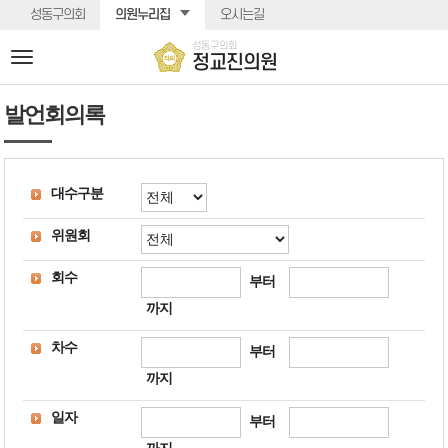
본문바로가기
성동구의회
의원누리집
오시는길
성동구의회
전
정교진의원
체
메
발언회의록
뉴
대수구분
위원회
회수
부터
까지
차수
부터
까지
일자
부터
까지