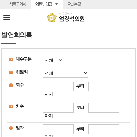
본문바로가기
성동구의회
의원누리집
오시는길
성동구의회
전
엄경석의원
체
메
발언회의록
뉴
대수구분
위원회
회수
부터
까지
차수
부터
까지
일자
부터
까지