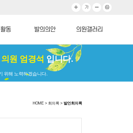
가
정활동
발의의안
의원갤러리
회
의원 엄경석
입니다.
기 위해 노력하겠습니다.
HOME
>
회의록
>
발언회의록