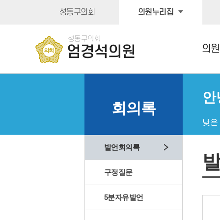
본문바로가기
성동구의회
의원누리집
성동구의회
의원
엄경석의원
안
회의록
낮은
발언회의록
구정질문
5분자유발언