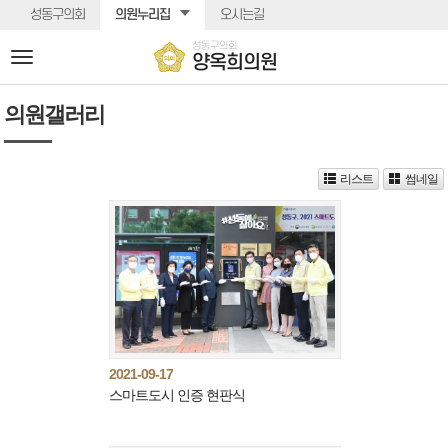
본문바로가기
성동구의회
의원누리집
오시는길
성동구의회
전
양옥희의원
체
메
의원갤러리
뉴
리스트
썸네일
2021-09-17
스마트도시 인증 현판식