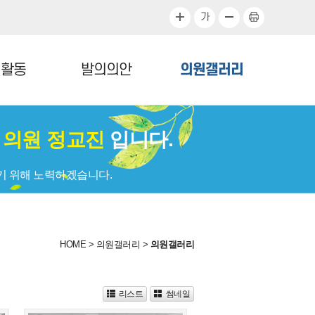
가
정활동
발의의안
의원갤러리
회
의원 정교진
입니다.
기 위해 노력하겠습니다.
HOME
>
의원갤러리
>
의원갤러리
리스트
썸네일