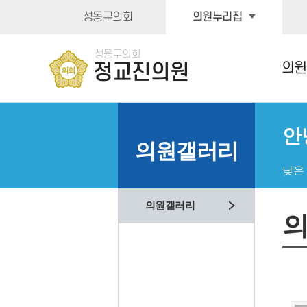
본문바로가기
성동구의회
의원누리집
성동구의회
의원
정교진의원
안
의원갤러리
낮은
의원갤러리