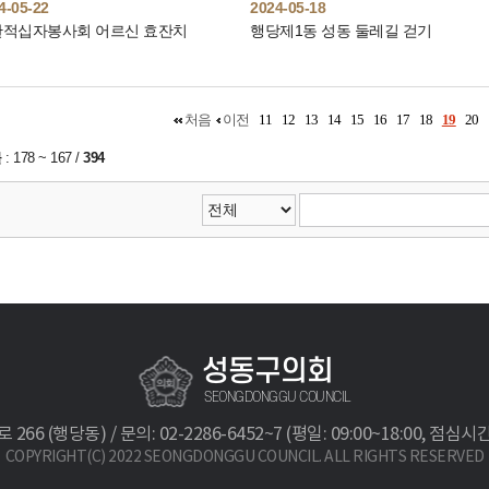
4-05-22
2024-05-18
한적십자봉사회 어르신 효잔치
행당제1동 성동 둘레길 걷기
처음
이전
11
12
13
14
15
16
17
18
19
20
물
:
178 ~ 167
/
394
성동구의회
SEONGDONGGU COUNCIL
 (행당동) / 문의: 02-2286-6452~7 (평일: 09:00~18:00, 점심시간: 12
COPYRIGHT(C) 2022 SEONGDONGGU COUNCIL. ALL RIGHTS RESERVED