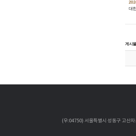
202
대
게시
(우:04750) 서울특별시 성동구 고산자로 266