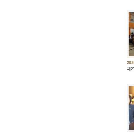
202
제2