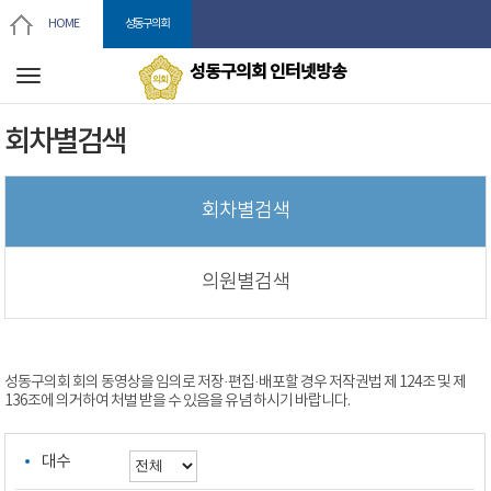
본문바로가기
HOME
성동구의회
성동구의회 인터넷방송
전
체
메
뉴
회차별검색
회차별검색
의원별검색
성동구의회 회의 동영상을 임의로 저장·편집·배포할 경우 저작권법 제 124조 및 제
136조에 의거하여 처벌 받을 수 있음을 유념 하시기 바랍니다.
대수