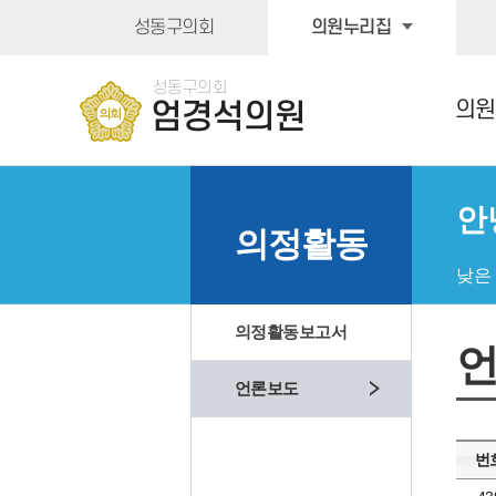
본문바로가기
성동구의회
의원누리집
성동구의회
의원
엄경석의원
안
의정활동
낮은
의정활동보고서
언론보도
번