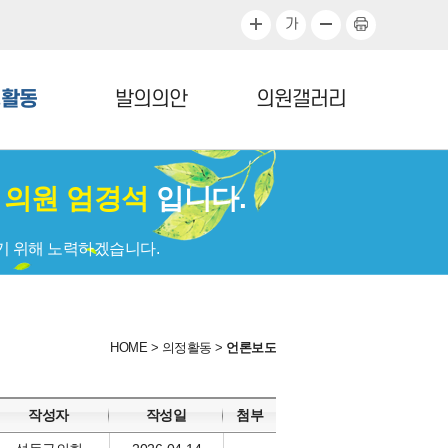
가
정활동
발의의안
의원갤러리
회
의원 엄경석
입니다.
기 위해 노력하겠습니다.
HOME
>
의정활동
>
언론보도
작성자
작성일
첨부