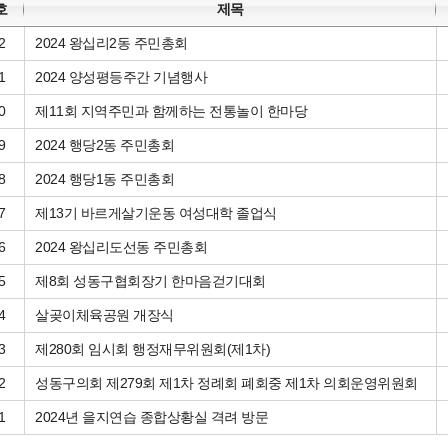
호
제목
2
2024 왕십리2동 주민총회
1
2024 양성평등주간 기념행사
0
제11회 지역주민과 함께하는 전통놀이 한마당
9
2024 행당2동 주민총회
8
2024 행당1동 주민총회
7
제13기 바르게살기운동 여성대학 졸업식
6
2024 왕십리도선동 주민총회
5
제8회 성동구협회장기 한마음걷기대회
4
살곶이체육공원 개장식
3
제280회 임시회 행정재무위원회(제1차)
2
성동구의회 제279회 제1차 정례회 폐회중 제1차 의회운영위원회
1
2024년 을지연습 종합상황실 격려 방문