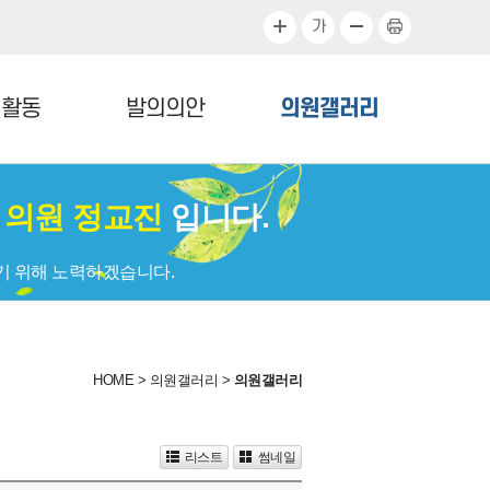
가
정활동
발의의안
의원갤러리
회
의원 정교진
입니다.
기 위해 노력하겠습니다.
HOME
>
의원갤러리
>
의원갤러리
리스트
썸네일