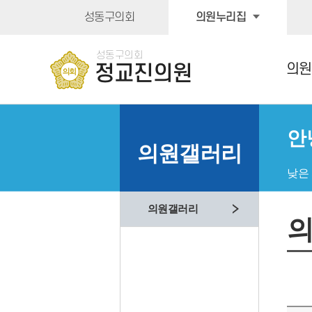
본문바로가기
성동구의회
의원누리집
성동구의회
의원
정교진의원
안
의원갤러리
낮은
의원갤러리