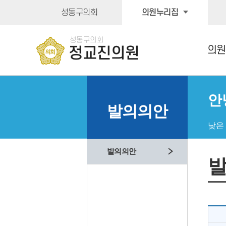
본문바로가기
성동구의회
의원누리집
성동구의회
의원
정교진의원
안
발의의안
낮은
발의의안