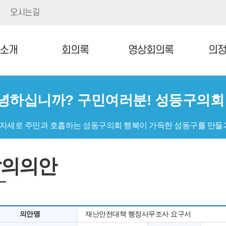
오시는길
소개
회의록
영상회의록
의
녕하십니까? 구민여러분! 성동구의
 자세로 주민과 호흡하는 성동구의회 행복이 가득한 성동구를 만들
발의의안
의안명
재난안전대책 행정사무조사 요구서