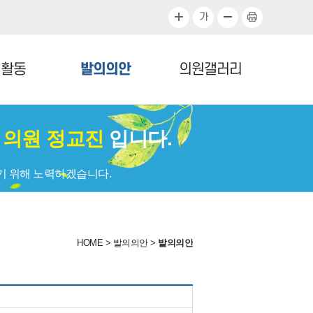
가
정활동
발의의안
의원갤러리
회
의원 정교진
입니다.
기 위해 노력하겠습니다.
HOME
>
발의의안
>
발의의안