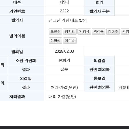
제9대
대수
회기
2222
의안번호
발의자 구분
발의자
정교진 의원 대표 발의
오천수
장지만
엄경석
박성근
김현주
박영
발의의원
이영심
이현숙
2025.02.03
발의일
본회의
소관 위원회
의결일
원회
접수
결과
관련 회의록
의결일
통보일
회의
결과
처리-가결(원안)
관련 회의록
제9대
처리결과
처리-가결(원안)