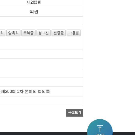
제283회
의원
희
양옥희
주복중
정교진
전종균
고용필
 제283회 1차 본회의 회의록