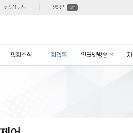
누리집 지도
생방송
off
의회소식
회의록
인터넷방송
자
제어