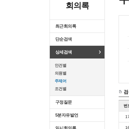
회의록
최근회의록
단순검색
상세검색
안건별
의원별
주제어
조건별
검
구정질문
번
5분자유발언
1
1
임시회의록