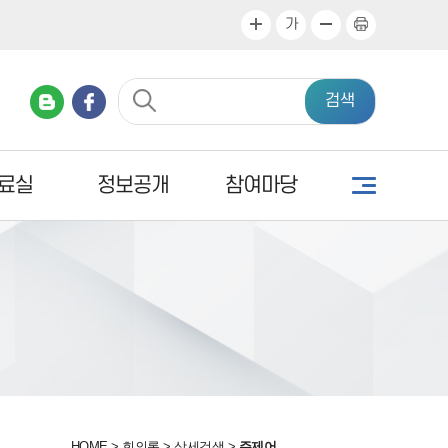
가
검색
료실
정보공개
참여마당
HOME
>
회의록
>
상세검색
>
주제어