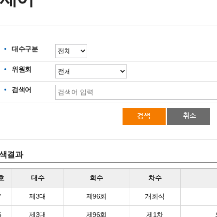
대수구분
위원회
검색어
색결과
호
대수
회수
차수
7
제3대
제96회
개회식
6
제3대
제96회
제1차