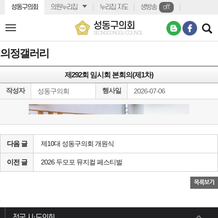
본문바로가기
성동구의회
의원누리집
누리집 지도
생방송
off
성동구의회
전
SEONGDONGGU COUNCIL
체
메
의정갤러리
뉴
제292회 임시회 본회의(제1차)
작성자
행사일
성동구의회
2026-07-06
다음 글
제10대 성동구의회 개원식
이전 글
2026 두모포 뮤지컬 페스티벌
전국 시·도의회